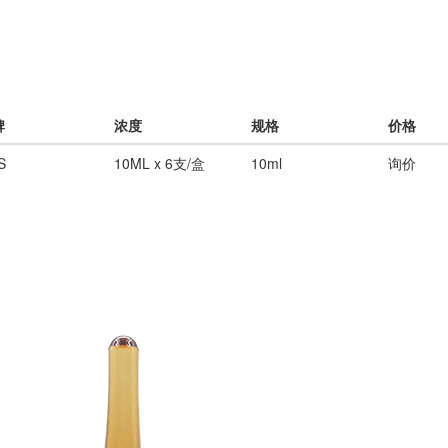
牌
浓度
规格
价格
S
10ML x 6支/盒
10ml
询价