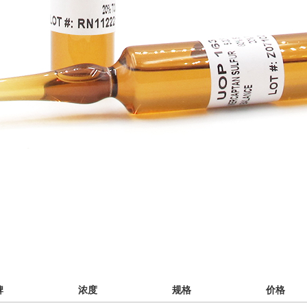
牌
浓度
规格
价格