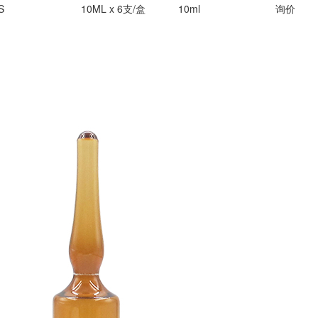
S
10ML x 6支/盒
10ml
询价