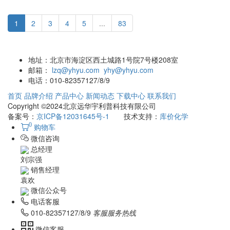
1
2
3
4
5
...
83
地址：
北京市海淀区西土城路1号院7号楼208室
邮箱：
lzq@yhyu.com
yhy@yhyu.com
电话：
010-82357127/8/9
首页
品牌介绍
产品中心
新闻动态
下载中心
联系我们
Copyright ©2024北京远华宇利普科技有限公司
备案号：
京ICP备12031645号-1
技术支持：
库价化学
0
购物车
微信咨询
总经理
刘宗强
销售经理
袁欢
微信公众号
电话客服
010-82357127/8/9
客服服务热线
微信客服