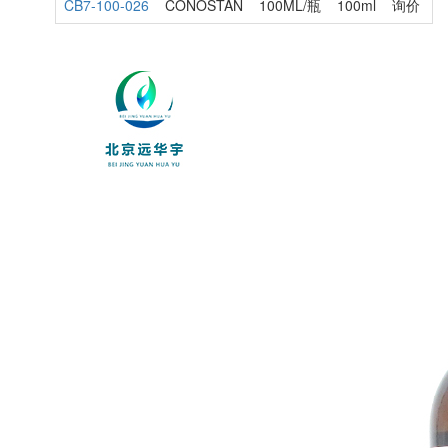
CB7-100-026
CONOSTAN
100ML/瓶
100ml
询价