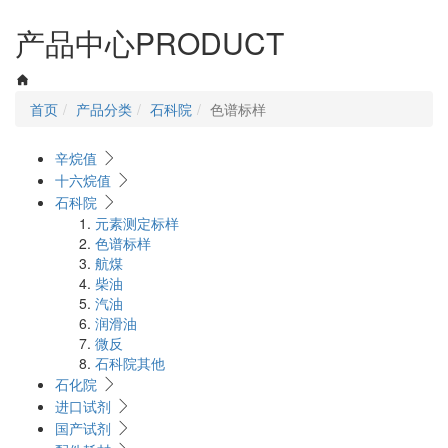
navigati
产品中心
PRODUCT
首页
产品分类
石科院
色谱标样
辛烷值
十六烷值
石科院
元素测定标样
色谱标样
航煤
柴油
汽油
润滑油
微反
石科院其他
石化院
进口试剂
国产试剂