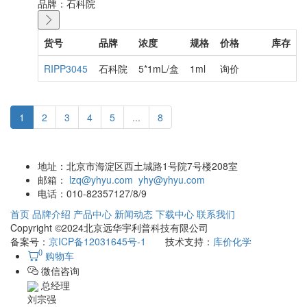
品牌：
石科院
货号
品牌
浓度
规格
价格
库存
RIPP3045
石科院
5*1mL/盒
1ml
询价
1
2
3
4
5
...
8
地址：
北京市海淀区西土城路1号院7号楼208室
邮箱：
lzq@yhyu.com
yhy@yhyu.com
电话：
010-82357127/8/9
首页
品牌介绍
产品中心
新闻动态
下载中心
联系我们
Copyright ©2024北京远华宇利普科技有限公司
备案号：
京ICP备12031645号-1
技术支持：
库价化学
0
购物车
微信咨询
总经理
刘宗强