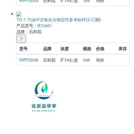
RIPP3049
石科院
5*1mL/盒
1ml
询价
TD-1 汽油中含氧化合物定性参考标样(2-己酮)
产品货号：
B10461
品牌：
石科院
货号
品牌
浓度
规格
价格
库存
RIPP3048
石科院
5*1mL/盒
1ml
询价