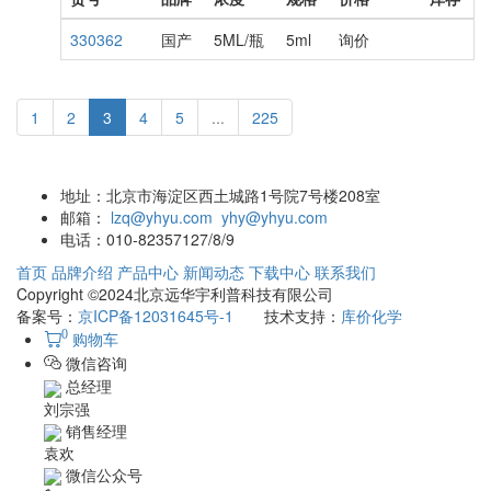
330362
国产
5ML/瓶
5ml
询价
1
2
3
4
5
...
225
地址：
北京市海淀区西土城路1号院7号楼208室
邮箱：
lzq@yhyu.com
yhy@yhyu.com
电话：
010-82357127/8/9
首页
品牌介绍
产品中心
新闻动态
下载中心
联系我们
Copyright ©2024北京远华宇利普科技有限公司
备案号：
京ICP备12031645号-1
技术支持：
库价化学
0
购物车
微信咨询
总经理
刘宗强
销售经理
袁欢
微信公众号