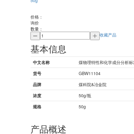
50g
价格：
询价
数量：
收藏产品
基本信息
中文名称
煤物理特性和化学成分分析标准物
货号
GBW11104
品牌
煤科院&冶金院
浓度
50g/瓶
规格
50g
产品概述