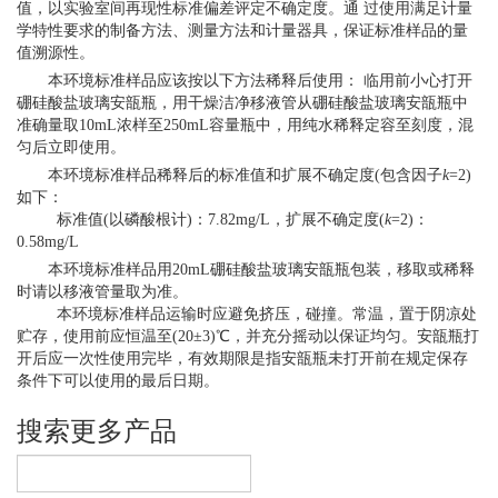
值，以实验室间再现性标准偏差评定不确定度。通 过使用满足计量
学特性要求的制备方法、测量方法和计量器具，保证标准样品的量
值溯源性。
本环境标准样品应该按以下方法稀释后使用： 临用前小心打开
硼硅酸盐玻璃安瓿瓶，用干燥洁净移液管从硼硅酸盐玻璃安瓿瓶中
准确量取10mL浓样至250mL容量瓶中，用纯水稀释定容至刻度，混
匀后立即使用。
本环境标准样品稀释后的标准值和扩展不确定度(包含因子
k
=2)
如下：
标准值(以磷酸根计)：7.82mg/L，扩展不确定度(
k
=2)：
0.58mg/L
本环境标准样品用20mL硼硅酸盐玻璃安瓿瓶包装，移取或稀释
时请以移液管量取为准。
本环境标准样品运输时应避免挤压，碰撞。常温，置于阴凉处
贮存，使用前应恒温至(20±3)℃，并充分摇动以保证均匀。安瓿瓶打
开后应一次性使用完毕，有效期限是指安瓿瓶未打开前在规定保存
条件下可以使用的最后日期。
搜索更多产品