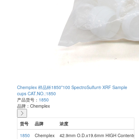
Chemplex 样品杯1850*100 SpectroSulfur® XRF Sample
cups CAT.NO.:1850
产品货号：
1850
品牌：
Chemplex
货号
品牌
浓度
1850
Chemplex
42.9mm O.D.x19.6mm HIGH Contents：