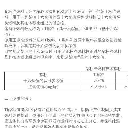
副标准燃料：经过精心选择具有稳定十六烷值、并可代替正标准燃
料、用于计算柴油十六烷值的高十六烷值烃类燃料和低十六烷值烃
类燃料及其按体积比组成的混合物。
这两个燃料分别称为：T燃料（髙十六烷值）和U燃料（低十六烷
值）。
使用正标准燃料分别对T燃料、U燃料和这两个燃料的混合物进行检
验校正，以确定其十六烷值的认可参考值。
日常测定柴油的十六烷值时.可用经正标准燃料校正过的副标准燃料
及其按体积比组成的混合物。来测定柴油样品的十六烷值。
副标准燃料技术指标
指标
T-燃料
十六烷值的认可参考值
73~76
过氧化值/(mg/kg)
不大于5.0
不
二、使用方法：
T燃料和U燃料的储存和使用应在0° C以上，以防止产生凝固,尤其T
燃料更易凝固。使用处于低温下的容器之前.按照GB/T 6986的要求，
应该将其加热至最少达到容器内燃料的浊点以上14℃，并保持此温
度最少30 min，然后将容器内燃料重新混合均匀。