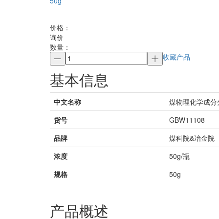
50g
价格：
询价
数量：
收藏产品
基本信息
中文名称
煤物理化学成分分
货号
GBW11108
品牌
煤科院&冶金院
浓度
50g/瓶
规格
50g
产品概述